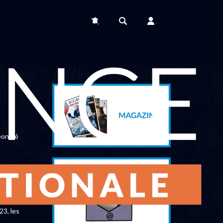
onifié
bre
étent
23, les