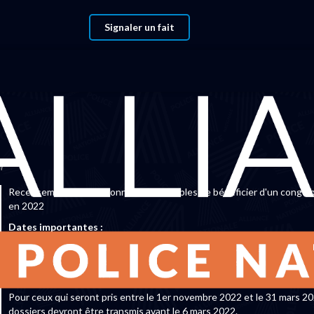
Signaler un fait
ir
Congés Bonifiés 2022
ir
Recensement des personnels susceptibles de bénéficier d'un congé b
en 2022
Dates importantes :
Pour les congés bonifiés qui seront pris entre le 1er avril et le 31 octo
2022, les dossiers de demande devront être envoyés au bureau comp
avant le 5 octobre 2021.
Pour ceux qui seront pris entre le 1er novembre 2022 et le 31 mars 20
dossiers devront être transmis avant le 6 mars 2022.