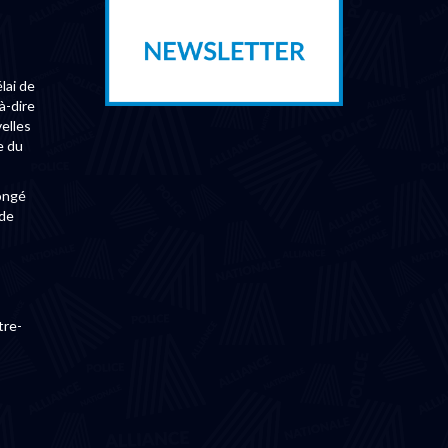
lai de
à-dire
elles
e du
congé
 de
tre-