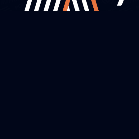
Infos pratiques
Grille des salaires
Bon à savoir
Aide au logement
Compétence Territoriale
Partenaires
Réserve opérationnelle
Alliance Avantages
Magazines
Le Syndicat
Présentation