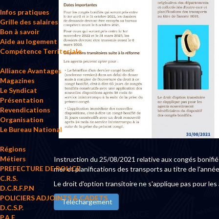
Infos pratiques
Grille des salaires
Bon à savoir
Aide au logement
Compétence Territoriale
Alliance Avantages
Magazines
Le Syndicat
Présentation
Revendications
Organisation
Le Bureau National
Régions
Métiers
Instruction du 25/08/2021 relative aux congés bonifiés
PREFECTURE DE POLICE
mer et planifications des transports au titre de l'anné
C.R.S.
Le droit d'option transitoire ne s'applique pas pour le
D.C.R.F.P.N
POLICIERS ADJOINTS & CADETS
Téléchargement
D.C.S.P.
P.A.F.