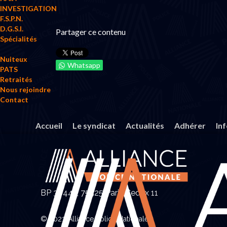
INVESTIGATION
F.S.P.N.
D.G.S.I.
Partager ce contenu
Spécialités
Nuiteux
Whatsapp
PATS
Retraités
Nous rejoindre
Contact
Accueil
Le syndicat
Actualités
Adhérer
In
BP 30447, 75525 Paris Cedex 11
© 2023 Alliance Police Nationale.