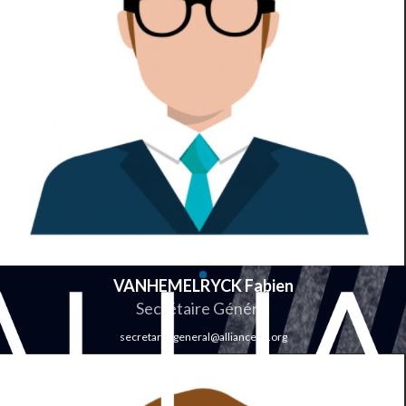
VANHEMELRYCK Fabien
Secrétaire Général
secretariatgeneral@alliancepn.org