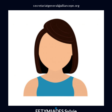
secretariatgeneral@alliancepn.org
EFTYMIADES Sylvie