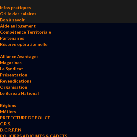
Infos pratiques
Grille des salaires
Bon à savoir
Aide au logement
Compétence Territoriale
Partenaires
Réserve opérationnelle
Alliance Avantages
Magazines
Le Syndicat
Présentation
Revendications
Organisation
Le Bureau National
Régions
Métiers
PREFECTURE DE POLICE
C.R.S.
D.C.R.F.P.N
POLICIERS ADJOINTS & CADETS