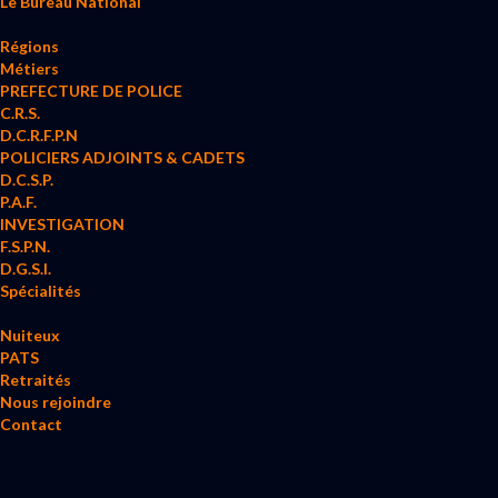
Le Bureau National
Régions
Métiers
PREFECTURE DE POLICE
C.R.S.
D.C.R.F.P.N
POLICIERS ADJOINTS & CADETS
D.C.S.P.
P.A.F.
INVESTIGATION
F.S.P.N.
D.G.S.I.
Spécialités
Nuiteux
PATS
Retraités
Nous rejoindre
Contact