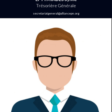
Trésorière Générale
secretariatgeneral@alliancepn.org