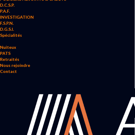
D.C.S.P.
P.A.F.
INVESTIGATION
F.S.P.N.
D.G.S.I.
Spécialités
Nuiteux
PATS
Retraités
Nous rejoindre
Contact