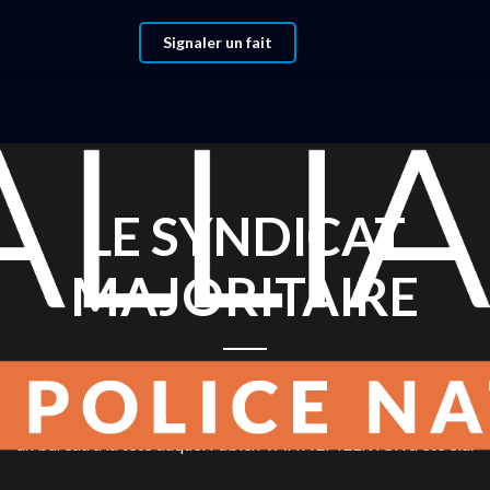
Signaler un fait
LE SYNDICAT
MAJORITAIRE
Lors de son 10eme congrès,
LIANCE Police Nationale a renouvelé son bureau pour quatre anné
un bureau à la tête duquel Fabien VANHEMELRYCK a été élu.