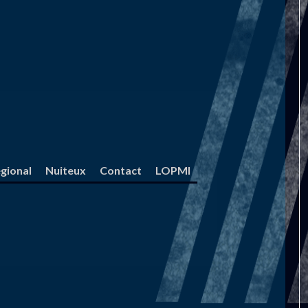
gional
Nuiteux
Contact
LOPMI