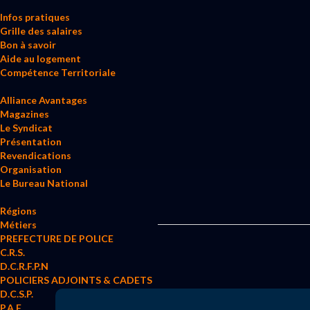
Infos pratiques
Grille des salaires
Bon à savoir
Aide au logement
Compétence Territoriale
Alliance Avantages
Magazines
Le Syndicat
Présentation
Revendications
Organisation
Le Bureau National
Régions
Métiers
PREFECTURE DE POLICE
C.R.S.
D.C.R.F.P.N
POLICIERS ADJOINTS & CADETS
D.C.S.P.
P.A.F.