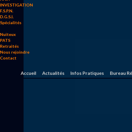
INVESTIGATION
F.S.P.N.
D.G.S.I.
Spécialités
Nuiteux
PATS
Retraités
Nous rejoindre
Contact
Accueil
Actualités
Infos Pratiques
Bureau Ré