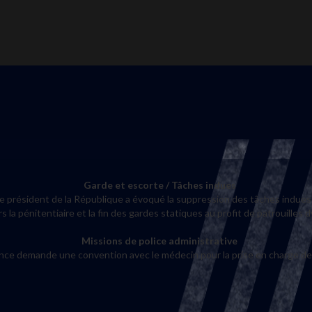
Garde et escorte / Tâches indues
 le président de la République a évoqué la suppression des tâches indues
ers la pénitentiaire et la fin des gardes statiques au profit de patro
Missions de police administrative
ance demande une convention avec le médecin pour la prise en charge d