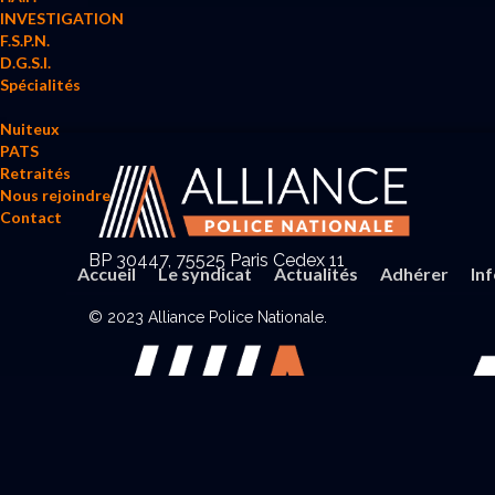
INVESTIGATION
F.S.P.N.
D.G.S.I.
Spécialités
Nuiteux
PATS
Retraités
Nous rejoindre
Contact
BP 30447, 75525 Paris Cedex 11
Accueil
Le syndicat
Actualités
Adhérer
In
© 2023 Alliance Police Nationale.