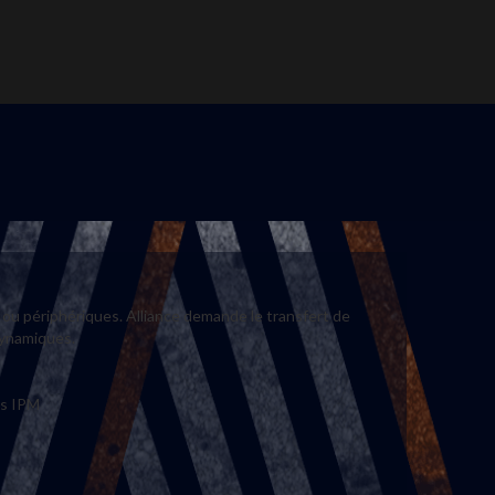
 ou périphériques. Alliance demande le transfert de
uilles dynamiques.
es IPM