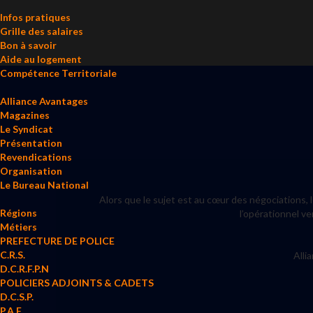
Infos pratiques
Grille des salaires
Bon à savoir
Aide au logement
Compétence Territoriale
Alliance Avantages
Magazines
Le Syndicat
Présentation
Revendications
Organisation
Le Bureau National
Alors que le sujet est au cœur des négociations,
Régions
l’opérationnel v
Métiers
PREFECTURE DE POLICE
C.R.S.
Alli
D.C.R.F.P.N
POLICIERS ADJOINTS & CADETS
D.C.S.P.
P.A.F.