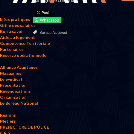
Partager ce contenu
Infos pratiques
Whatsapp
Grille des salaires
Bon à savoir
Bureau National
Aide au logement
Compétence Territoriale
Partenaires
Réserve opérationnelle
Alliance Avantages
Magazines
Le Syndicat
Présentation
Revendications
Organisation
Le Bureau National
Régions
Métiers
PREFECTURE DE POLICE
C.R.S.