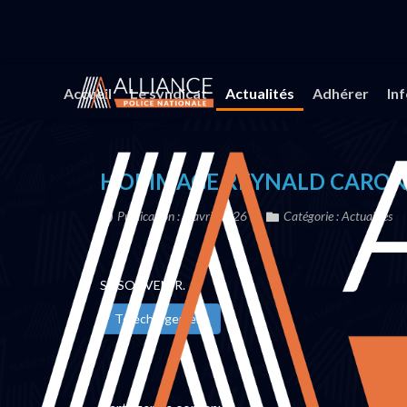
Vous êtes ici :
Accueil
Actualités
HOMMAGE RE
Accueil
Le syndicat
Actualités
Adhérer
In
HOMMAGE REYNALD CARO
Publication : 9 avril 2026
Catégorie :
Actualités
SE SOUVENIR.
Téléchargement