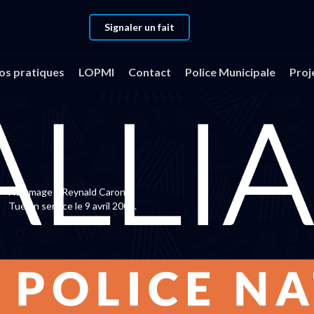
Signaler un fait
YNALD CARON
fos pratiques
LOPMI
Contact
Police Municipale
Proj
N
Hommage à Reynald Caron.
Tué en service le 9 avril 2007.