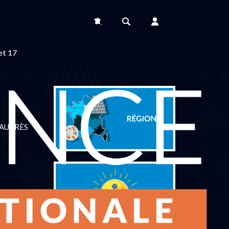
et 17
 AUPRÈS
 la suite...