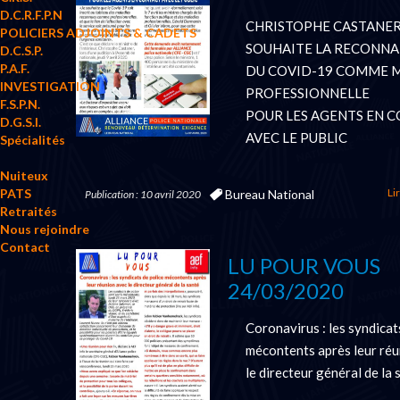
D.C.R.F.P.N
CHRISTOPHE CASTANE
POLICIERS ADJOINTS & CADETS
SOUHAITE LA RECONNA
D.C.S.P.
P.A.F.
DU COVID-19 COMME 
INVESTIGATION
PROFESSIONNELLE
F.S.P.N.
POUR LES AGENTS EN 
D.G.S.I.
AVEC LE PUBLIC
Spécialités
Nuiteux
Lir
PATS
Bureau National
Publication : 10 avril 2020
Retraités
Nous rejoindre
Contact
LU POUR VOUS
24/03/2020
Coronavirus : les syndicat
mécontents après leur réu
le directeur général de la 