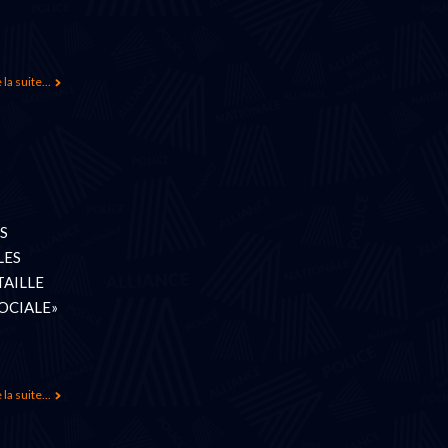
 la suite...
S
LES
TAILLE
SOCIALE»
 la suite...