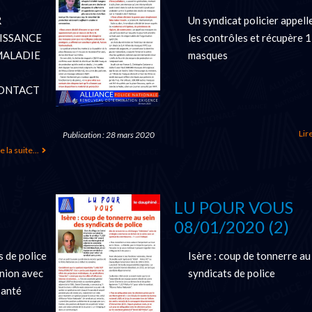
R
Un syndicat policier appell
ISSANCE
les contrôles et récupère 
MALADIE
masques
CONTACT
Lire
Publication : 28 mars 2020
e la suite...
LU POUR VOUS
08/01/2020 (2)
s de police
Isère : coup de tonnerre au
nion avec
syndicats de police
santé