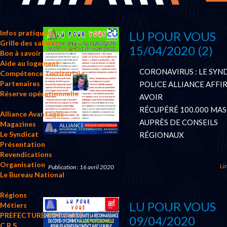
Infos pratiques
LU POUR VOUS
Grille des salaires
15/04/2020 (2)
Bon à savoir
Aide au logement
CORONAVIRUS : LE SYN
Compétence Territoriale
Partenaires
POLICE ALLIANCE AFFI
Réserve opérationnelle
AVOIR
RÉCUPÉRÉ 100.000 MA
Alliance Avantages
AUPRÈS DE CONSEILS
Magazines
Le Syndicat
RÉGIONAUX
Présentation
Revendications
Organisation
Lir
Publication : 16 avril 2020
Le Bureau National
Régions
LU POUR VOUS
Métiers
PREFECTURE DE POLICE
09/04/2020
C.R.S.