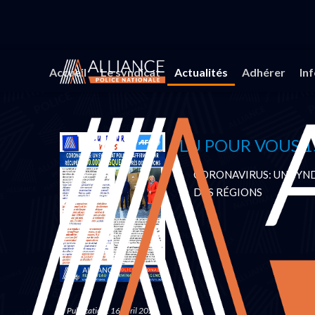
Vous êtes ici :
Accueil
Actualités
lu pour vous
Accueil
Le syndicat
Actualités
Adhérer
In
LU POUR VOUS 15
CORONAVIRUS: UN SYND
DES RÉGIONS
Publication : 16 avril 2020