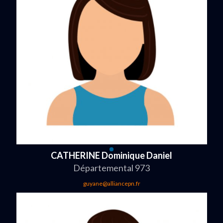
CATHERINE Dominique Daniel
Départemental 973
guyane@alliancepn.fr