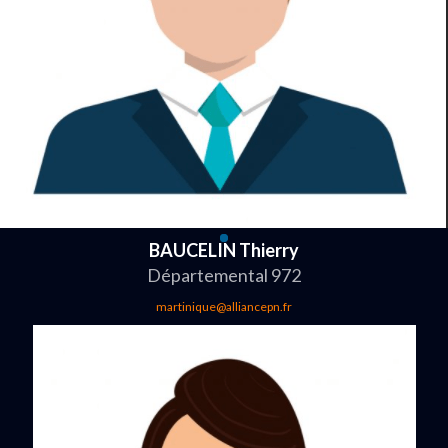
BAUCELIN Thierry
Départemental 972
martinique@alliancepn.fr