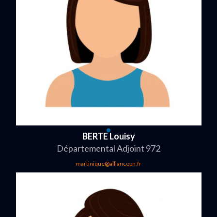
BERTE Louisy
Départemental Adjoint 972
martinique@alliancepn.fr