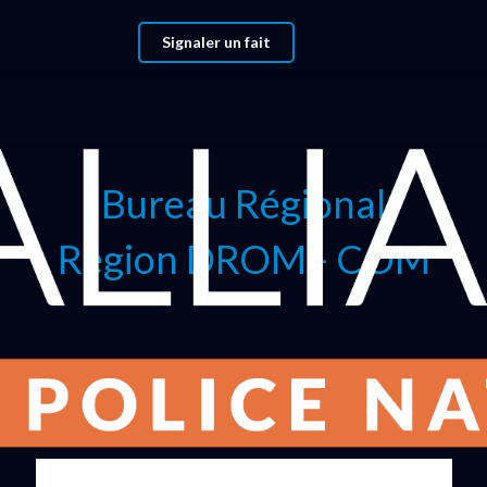
Signaler un fait
Bureau Régional
Région DROM - COM
Vos délégués Régionaux