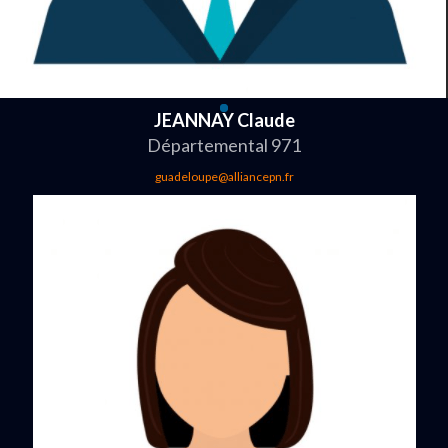
JEANNAY Claude
Départemental 971
guadeloupe@alliancepn.fr