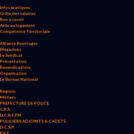
Infos pratiques
Grille des salaires
Bon à savoir
Aide au logement
Compétence Territoriale
Alliance Avantages
Magazines
Le Syndicat
Présentation
Revendications
Organisation
Le Bureau National
Régions
Métiers
PREFECTURE DE POLICE
C.R.S.
D.C.R.F.P.N
POLICIERS ADJOINTS & CADETS
D.C.S.P.
P.A.F.